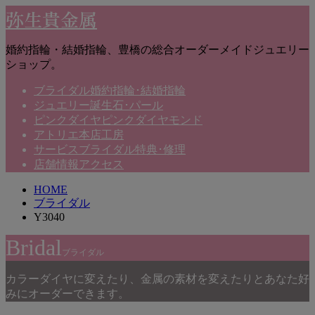
弥生貴金属
婚約指輪・結婚指輪、豊橋の総合オーダーメイドジュエリー
ショップ。
ブライダル
婚約指輪･結婚指輪
ジュエリー
誕生石･パール
ピンクダイヤ
ピンクダイヤモンド
アトリエ
本店工房
サービス
ブライダル特典･修理
店舗情報
アクセス
HOME
ブライダル
Y3040
Bridal
ブライダル
カラーダイヤに変えたり、金属の素材を変えたりとあなた好
みにオーダーできます。