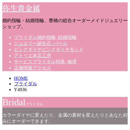
弥生貴金属
婚約指輪・結婚指輪、豊橋の総合オーダーメイドジュエリー
ショップ。
ブライダル
婚約指輪･結婚指輪
ジュエリー
誕生石･パール
ピンクダイヤ
ピンクダイヤモンド
アトリエ
本店工房
サービス
ブライダル特典･修理
店舗情報
アクセス
HOME
ブライダル
Y4936
Bridal
ブライダル
カラーダイヤに変えたり、金属の素材を変えたりとあなた好
みにオーダーできます。