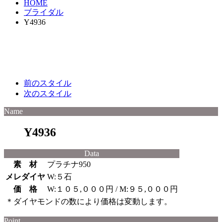
HOME
ブライダル
Y4936
前のスタイル
次のスタイル
Name
Y4936
Data
素 材
プラチナ950
メレダイヤ
W:５石
価 格
W:１０５,０００円 / M:９５,０００円
＊ダイヤモンドの数により価格は変動します。
Point