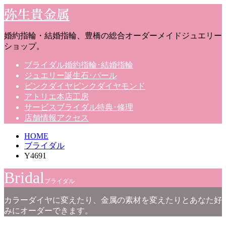
弥生貴金属
婚約指輪・結婚指輪、豊橋の総合オーダーメイドジュエリー
ショップ。
ブライダル
婚約指輪･結婚指輪
ジュエリー
誕生石･パール
ピンクダイヤ
ピンクダイヤモンド
アトリエ
本店工房
サービス
ブライダル特典･修理
店舗情報
アクセス
HOME
ブライダル
Y4691
Bridal
ブライダル
カラーダイヤに変えたり、金属の素材を変えたりとあなた好
みにオーダーできます。