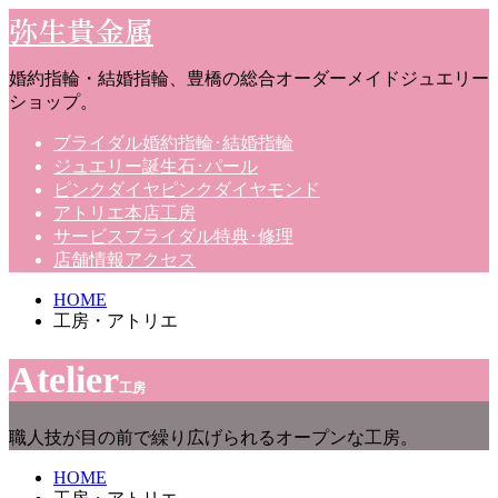
弥生貴金属
婚約指輪・結婚指輪、豊橋の総合オーダーメイドジュエリー
ショップ。
ブライダル
婚約指輪･結婚指輪
ジュエリー
誕生石･パール
ピンクダイヤ
ピンクダイヤモンド
アトリエ
本店工房
サービス
ブライダル特典･修理
店舗情報
アクセス
HOME
工房・アトリエ
Atelier
工房
職人技が目の前で繰り広げられるオープンな工房。
HOME