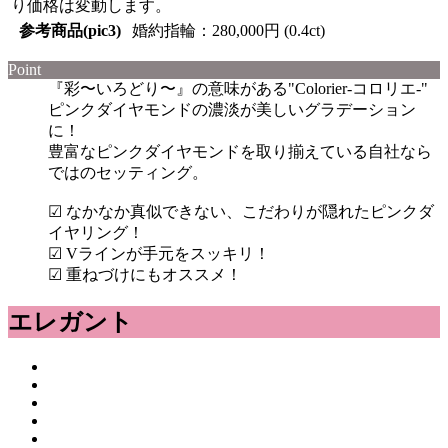
り価格は変動します。
参考商品(pic3)
婚約指輪：280,000円 (0.4ct)
Point
『彩〜いろどり〜』の意味がある"Colorier-コロリエ-"
ピンクダイヤモンドの濃淡が美しいグラデーション
に！
豊富なピンクダイヤモンドを取り揃えている自社なら
ではのセッティング。
☑︎ なかなか真似できない、こだわりが隠れたピンクダ
イヤリング！
☑︎ Vラインが手元をスッキリ！
☑︎ 重ねづけにもオススメ！
エレガント