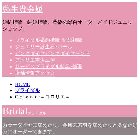
弥生貴金属
婚約指輪・結婚指輪、豊橋の総合オーダーメイドジュエリー
ショップ。
ブライダル
婚約指輪･結婚指輪
ジュエリー
誕生石･パール
ピンクダイヤ
ピンクダイヤモンド
アトリエ
本店工房
サービス
ブライダル特典･修理
店舗情報
アクセス
HOME
ブライダル
C o l o r i e r – コロリエ –
Bridal
ブライダル
カラーダイヤに変えたり、金属の素材を変えたりとあなた好
みにオーダーできます。