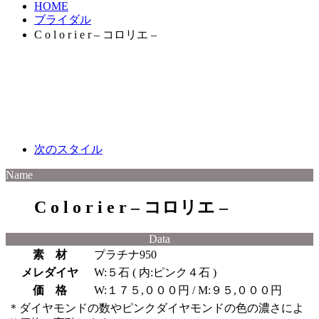
HOME
ブライダル
C o l o r i e r – コロリエ –
次のスタイル
Name
C o l o r i e r – コロリエ –
Data
素 材
プラチナ950
メレダイヤ
W:５石 ( 内:ピンク４石 )
価 格
W:１７５,０００円 / M:９５,０００円
＊ダイヤモンドの数やピンクダイヤモンドの色の濃さによ