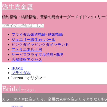
弥生貴金属
婚約指輪・結婚指輪、豊橋の総合オーダーメイドジュエリー
ブライダル予約はこちら
ブライダル
婚約指輪･結婚指輪
ジュエリー
誕生石･パール
ピンクダイヤ
ピンクダイヤモンド
アトリエ
本店工房
サービス
ブライダル特典･修理
店舗情報
アクセス
HOME
ブライダル
horizon – オリゾン –
Bridal
ブライダル
カラーダイヤに変えたり、金属の素材を変えたりとあなた好