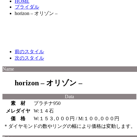
HOME
ブライダル
horizon – オリゾン –
前のスタイル
次のスタイル
Name
horizon – オリゾン –
Data
素 材
プラチナ950
メレダイヤ
W:１４石
価 格
W:１５３,０００円 / M:１００,０００円
＊ダイヤモンドの数やリングの幅により価格は変動します。