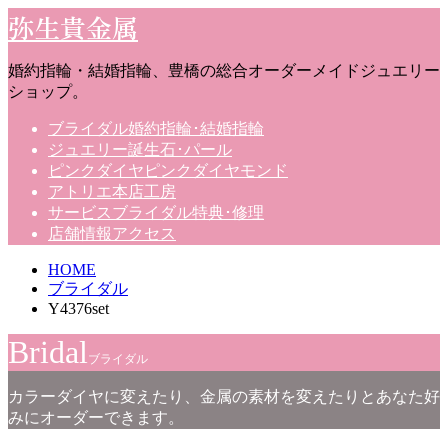
弥生貴金属
婚約指輪・結婚指輪、豊橋の総合オーダーメイドジュエリー
ショップ。
ブライダル
婚約指輪･結婚指輪
ジュエリー
誕生石･パール
ピンクダイヤ
ピンクダイヤモンド
アトリエ
本店工房
サービス
ブライダル特典･修理
店舗情報
アクセス
HOME
ブライダル
Y4376set
Bridal
ブライダル
カラーダイヤに変えたり、金属の素材を変えたりとあなた好
みにオーダーできます。