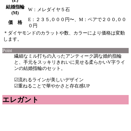
(E)
結婚指輪
W：メレダイヤ５石
(M)
E：２３５,０００円〜、M：ペアで２００,００
価 格
０円
＊ダイヤモンドのカラットや数、カラーにより価格は変動
します。
Point
繊細なミル打ちの入ったアンティーク調な婚約指輪
と、手元をスッキリきれいに見せる柔らかいV字ライ
ンの結婚指輪のセット。
☑︎流れるラインが美しいデザイン
☑︎重ねることで華やかさと存在感UP
エレガント