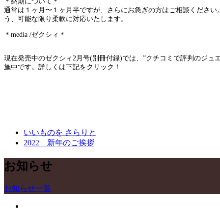
＊納期について＊
通常は１ヶ月〜１ヶ月半ですが、さらにお急ぎの方はご相談ください
う、可能な限り柔軟に対応いたします。
＊media /ゼクシィ＊
現在発売中のゼクシィ2月号(別冊付録)では、”クチコミで評判のジ
施中です。詳しくは下記をクリック！
いいものを さらりと
2022 新年のご挨拶
お知らせ
お知らせ一覧