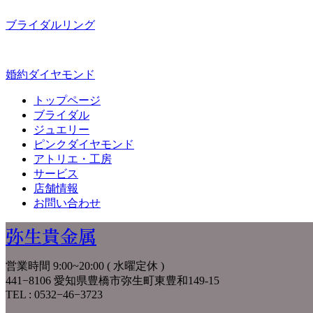
ブライダルリング
婚約ダイヤモンド
トップページ
ブライダル
ジュエリー
ピンクダイヤモンド
アトリエ・工房
サービス
店舗情報
お問い合わせ
弥生貴金属
営業時間 9:00~20:00 ( 水曜定休 )
441−8106 愛知県豊橋市弥生町東豊和149-15
TEL : 0532−46−3723