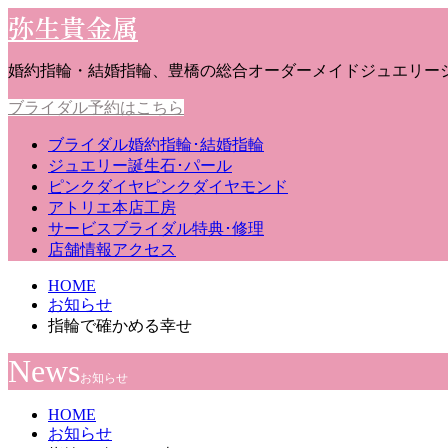
弥生貴金属
婚約指輪・結婚指輪、豊橋の総合オーダーメイドジュエリー
ブライダル予約はこちら
ブライダル
婚約指輪･結婚指輪
ジュエリー
誕生石･パール
ピンクダイヤ
ピンクダイヤモンド
アトリエ
本店工房
サービス
ブライダル特典･修理
店舗情報
アクセス
HOME
お知らせ
指輪で確かめる幸せ
News
お知らせ
HOME
お知らせ