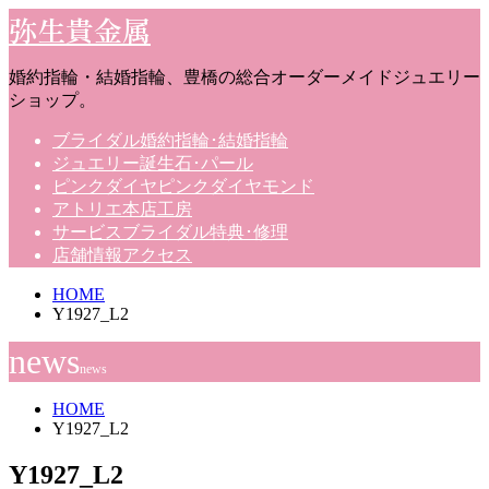
弥生貴金属
婚約指輪・結婚指輪、豊橋の総合オーダーメイドジュエリー
ショップ。
ブライダル
婚約指輪･結婚指輪
ジュエリー
誕生石･パール
ピンクダイヤ
ピンクダイヤモンド
アトリエ
本店工房
サービス
ブライダル特典･修理
店舗情報
アクセス
HOME
Y1927_L2
news
news
HOME
Y1927_L2
Y1927_L2