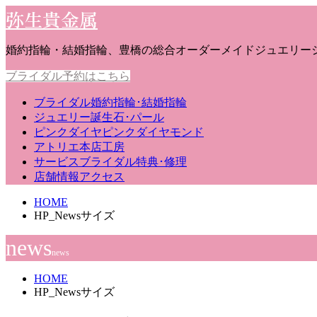
弥生貴金属
婚約指輪・結婚指輪、豊橋の総合オーダーメイドジュエリー
ブライダル予約はこちら
ブライダル
婚約指輪･結婚指輪
ジュエリー
誕生石･パール
ピンクダイヤ
ピンクダイヤモンド
アトリエ
本店工房
サービス
ブライダル特典･修理
店舗情報
アクセス
HOME
HP_Newsサイズ
news
news
HOME
HP_Newsサイズ