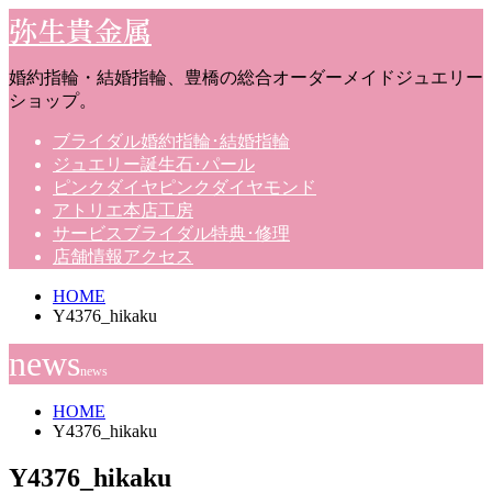
弥生貴金属
婚約指輪・結婚指輪、豊橋の総合オーダーメイドジュエリー
ショップ。
ブライダル
婚約指輪･結婚指輪
ジュエリー
誕生石･パール
ピンクダイヤ
ピンクダイヤモンド
アトリエ
本店工房
サービス
ブライダル特典･修理
店舗情報
アクセス
HOME
Y4376_hikaku
news
news
HOME
Y4376_hikaku
Y4376_hikaku