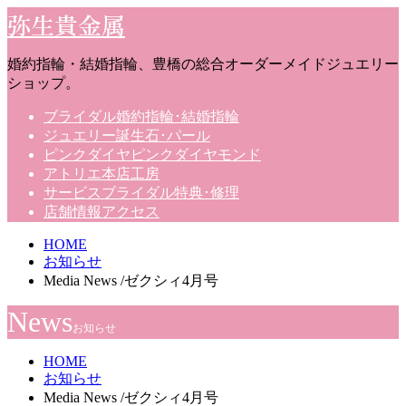
弥生貴金属
婚約指輪・結婚指輪、豊橋の総合オーダーメイドジュエリー
ショップ。
ブライダル
婚約指輪･結婚指輪
ジュエリー
誕生石･パール
ピンクダイヤ
ピンクダイヤモンド
アトリエ
本店工房
サービス
ブライダル特典･修理
店舗情報
アクセス
HOME
お知らせ
Media News /ゼクシィ4月号
News
お知らせ
HOME
お知らせ
Media News /ゼクシィ4月号