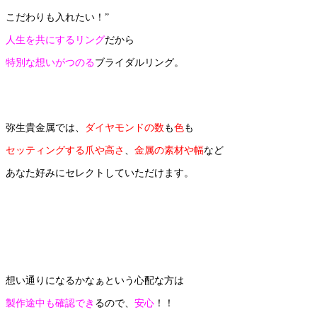
こだわりも入れたい！”
人生を共にするリング
だから
特別な想いがつのる
ブライダルリング。
弥生貴金属では、
ダイヤモンドの数
も
色
も
セッティングする爪や高さ
、
金属の素材や幅
など
あなた好みにセレクトしていただけます。
想い通りになるかなぁという心配な方は
製作途中も確認でき
る
ので、
安心
！！