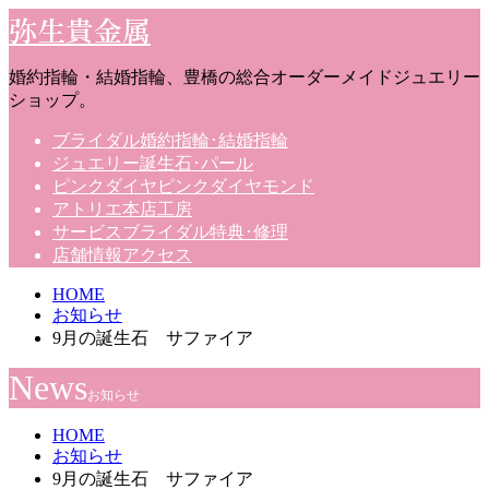
弥生貴金属
婚約指輪・結婚指輪、豊橋の総合オーダーメイドジュエリー
ショップ。
ブライダル
婚約指輪･結婚指輪
ジュエリー
誕生石･パール
ピンクダイヤ
ピンクダイヤモンド
アトリエ
本店工房
サービス
ブライダル特典･修理
店舗情報
アクセス
HOME
お知らせ
9月の誕生石 サファイア
News
お知らせ
HOME
お知らせ
9月の誕生石 サファイア