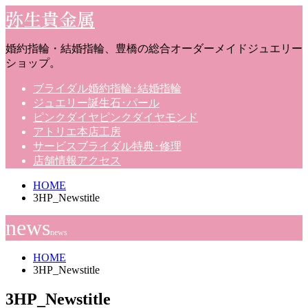
弥生貴金属
婚約指輪・結婚指輪、豊橋の総合オーダーメイドジュエリー
ショップ。
ブライダル
婚約指輪･結婚指輪
ジュエリー
誕生石･パール
ピンクダイヤ
ピンクダイヤモンド
アトリエ
本店工房
サービス
ブライダル特典･修理
店舗情報
アクセス
HOME
3HP_Newstitle
news
news
HOME
3HP_Newstitle
3HP_Newstitle