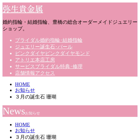
弥生貴金属
婚約指輪・結婚指輪、豊橋の総合オーダーメイドジュエリー
ショップ。
ブライダル
婚約指輪･結婚指輪
ジュエリー
誕生石･パール
ピンクダイヤ
ピンクダイヤモンド
アトリエ
本店工房
サービス
ブライダル特典･修理
店舗情報
アクセス
HOME
お知らせ
３月の誕生石 珊瑚
News
お知らせ
HOME
お知らせ
３月の誕生石 珊瑚