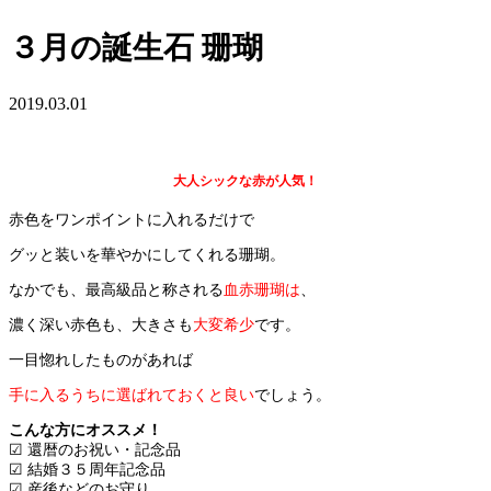
３月の誕生石 珊瑚
2019.03.01
大人シックな赤が人気！
赤色をワンポイントに入れるだけで
グッと装いを華やかにしてくれる珊瑚。
なかでも、最高級品と称される
血赤珊瑚は
、
濃く深い赤色も、大きさも
大変希少
です。
一目惚れしたものがあれば
手に入るうちに選ばれておくと良い
でしょう。
こんな方にオススメ！
☑︎ 還暦のお祝い・記念品
☑︎ 結婚３５周年記念品
☑︎ 産後などのお守り