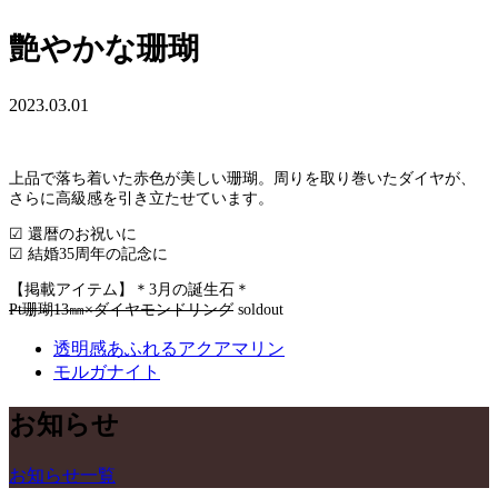
艶やかな珊瑚
2023.03.01
上品で落ち着いた赤色が美しい珊瑚。周りを取り巻いたダイヤが、
さらに高級感を引き立たせています。
☑︎ 還暦のお祝いに
☑︎ 結婚35周年の記念に
【掲載アイテム】＊3月の誕生石＊
Pt珊瑚13㎜×ダイヤモンドリング
soldout
透明感あふれるアクアマリン
モルガナイト
お知らせ
お知らせ一覧