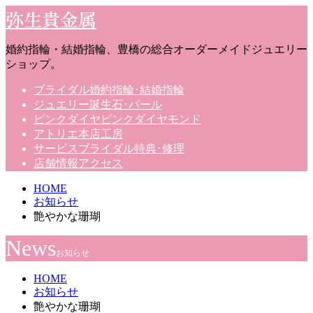
弥生貴金属
婚約指輪・結婚指輪、豊橋の総合オーダーメイドジュエリー
ショップ。
ブライダル
婚約指輪･結婚指輪
ジュエリー
誕生石･パール
ピンクダイヤ
ピンクダイヤモンド
アトリエ
本店工房
サービス
ブライダル特典･修理
店舗情報
アクセス
HOME
お知らせ
艶やかな珊瑚
News
お知らせ
HOME
お知らせ
艶やかな珊瑚