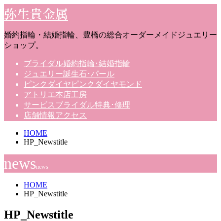
弥生貴金属
婚約指輪・結婚指輪、豊橋の総合オーダーメイドジュエリー
ショップ。
ブライダル
婚約指輪･結婚指輪
ジュエリー
誕生石･パール
ピンクダイヤ
ピンクダイヤモンド
アトリエ
本店工房
サービス
ブライダル特典･修理
店舗情報
アクセス
HOME
HP_Newstitle
news
news
HOME
HP_Newstitle
HP_Newstitle