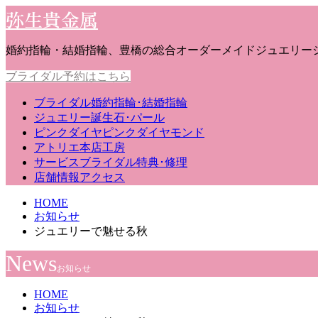
弥生貴金属
婚約指輪・結婚指輪、豊橋の総合オーダーメイドジュエリー
ブライダル予約はこちら
ブライダル
婚約指輪･結婚指輪
ジュエリー
誕生石･パール
ピンクダイヤ
ピンクダイヤモンド
アトリエ
本店工房
サービス
ブライダル特典･修理
店舗情報
アクセス
HOME
お知らせ
ジュエリーで魅せる秋
News
お知らせ
HOME
お知らせ