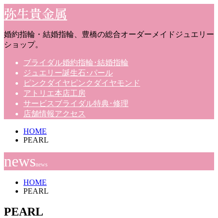
弥生貴金属
婚約指輪・結婚指輪、豊橋の総合オーダーメイドジュエリー
ショップ。
ブライダル
婚約指輪･結婚指輪
ジュエリー
誕生石･パール
ピンクダイヤ
ピンクダイヤモンド
アトリエ
本店工房
サービス
ブライダル特典･修理
店舗情報
アクセス
HOME
PEARL
news
news
HOME
PEARL
PEARL