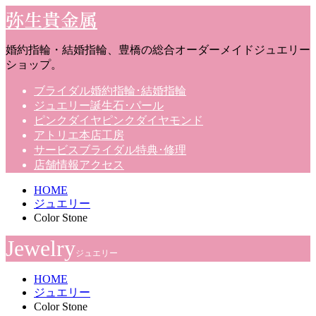
弥生貴金属
婚約指輪・結婚指輪、豊橋の総合オーダーメイドジュエリー
ショップ。
ブライダル
婚約指輪･結婚指輪
ジュエリー
誕生石･パール
ピンクダイヤ
ピンクダイヤモンド
アトリエ
本店工房
サービス
ブライダル特典･修理
店舗情報
アクセス
HOME
ジュエリー
Color Stone
Jewelry
ジュエリー
HOME
ジュエリー
Color Stone