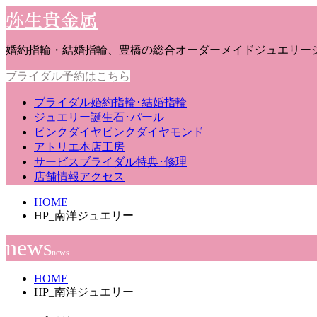
弥生貴金属
婚約指輪・結婚指輪、豊橋の総合オーダーメイドジュエリー
ブライダル予約はこちら
ブライダル
婚約指輪･結婚指輪
ジュエリー
誕生石･パール
ピンクダイヤ
ピンクダイヤモンド
アトリエ
本店工房
サービス
ブライダル特典･修理
店舗情報
アクセス
HOME
HP_南洋ジュエリー
news
news
HOME
HP_南洋ジュエリー