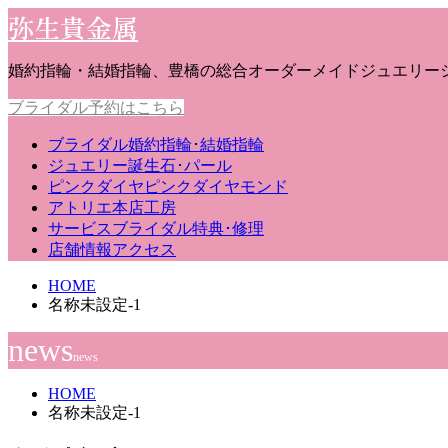
弥生貴金属
婚約指輪・結婚指輪、豊橋の総合オーダーメイドジュエリー
ブライダル予約はこちら
ブライダル
婚約指輪･結婚指輪
ジュエリー
誕生石･パール
ピンクダイヤ
ピンクダイヤモンド
アトリエ
本店工房
サービス
ブライダル特典･修理
店舗情報
アクセス
HOME
名称未設定-1
news
news
HOME
名称未設定-1