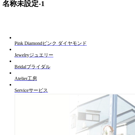
名称未設定-1
Pink Diamond
ピンク ダイヤモンド
Jewelry
ジュエリー
Bridal
ブライダル
Atelier
工房
Service
サービス