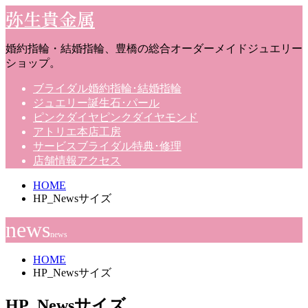
弥生貴金属
婚約指輪・結婚指輪、豊橋の総合オーダーメイドジュエリー
ショップ。
ブライダル
婚約指輪･結婚指輪
ジュエリー
誕生石･パール
ピンクダイヤ
ピンクダイヤモンド
アトリエ
本店工房
サービス
ブライダル特典･修理
店舗情報
アクセス
HOME
HP_Newsサイズ
news
news
HOME
HP_Newsサイズ
HP_Newsサイズ