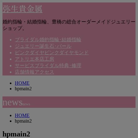
弥生貴金属
婚約指輪・結婚指輪、豊橋の総合オーダーメイドジュエリー
ショップ。
ブライダル
婚約指輪･結婚指輪
ジュエリー
誕生石･パール
ピンクダイヤ
ピンクダイヤモンド
アトリエ
本店工房
サービス
ブライダル特典･修理
店舗情報
アクセス
HOME
hpmain2
news
news
HOME
hpmain2
hpmain2